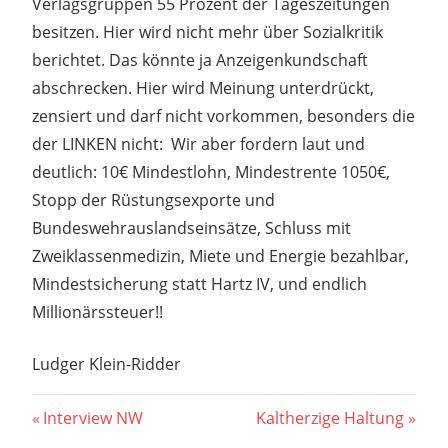
Verlagsgruppen 55 Prozent der Tageszeitungen
besitzen. Hier wird nicht mehr über Sozialkritik
berichtet. Das könnte ja Anzeigenkundschaft
abschrecken. Hier wird Meinung unterdrückt,
zensiert und darf nicht vorkommen, besonders die
der LINKEN nicht: Wir aber fordern laut und
deutlich: 10€ Mindestlohn, Mindestrente 1050€,
Stopp der Rüstungsexporte und
Bundeswehrauslandseinsätze, Schluss mit
Zweiklassenmedizin, Miete und Energie bezahlbar,
Mindestsicherung statt Hartz IV, und endlich
Millionärssteuer!!
Ludger Klein-Ridder
Beitragsnavigation
Vorheriger
Nächster
Interview NW
Kaltherzige Haltung
Beitrag:
Beitrag: