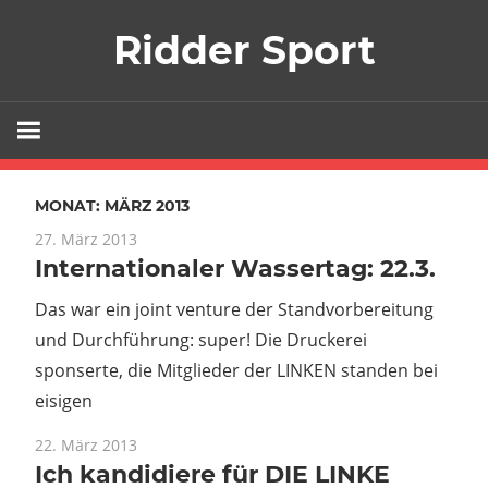
Zum
Ridder Sport
Inhalt
springen
MONAT:
MÄRZ 2013
27. März 2013
Internationaler Wassertag: 22.3.
Das war ein joint venture der Standvorbereitung
und Durchführung: super! Die Druckerei
sponserte, die Mitglieder der LINKEN standen bei
eisigen
22. März 2013
Ich kandidiere für DIE LINKE