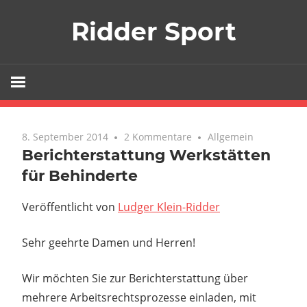
Zum
Ridder Sport
Inhalt
springen
8. September 2014
2 Kommentare
Allgemein
Berichterstattung Werkstätten
für Behinderte
Veröffentlicht von
Ludger Klein-Ridder
Sehr geehrte Damen und Herren!
Wir möchten Sie zur Berichterstattung über
mehrere Arbeitsrechtsprozesse einladen, mit