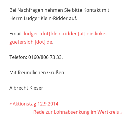
Bei Nachfragen nehmen Sie bitte Kontakt mit
Herrn Ludger Klein-Ridder auf.
Email:
ludger [dot] klein-ridder [at] die-linke-
guetersloh [dot] de
.
Telefon: 0160/806 73 33.
Mit freundlichen Grüßen
Albrecht Kieser
Beitragsnavigation
Vorheriger
Aktionstag 12.9.2014
Beitrag:
Nächster
Rede zur Lohnabsenkung im Wertkreis
Beitrag: